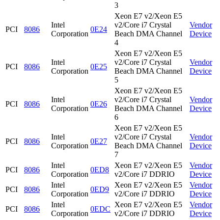
3
Xeon E7 v2/Xeon E5
Intel
v2/Core i7 Crystal
Vendor
PCI
8086
0E24
Corporation
Beach DMA Channel
Device
4
Xeon E7 v2/Xeon E5
Intel
v2/Core i7 Crystal
Vendor
PCI
8086
0E25
Corporation
Beach DMA Channel
Device
5
Xeon E7 v2/Xeon E5
Intel
v2/Core i7 Crystal
Vendor
PCI
8086
0E26
Corporation
Beach DMA Channel
Device
6
Xeon E7 v2/Xeon E5
Intel
v2/Core i7 Crystal
Vendor
PCI
8086
0E27
Corporation
Beach DMA Channel
Device
7
Intel
Xeon E7 v2/Xeon E5
Vendor
PCI
8086
0ED8
Corporation
v2/Core i7 DDRIO
Device
Intel
Xeon E7 v2/Xeon E5
Vendor
PCI
8086
0ED9
Corporation
v2/Core i7 DDRIO
Device
Intel
Xeon E7 v2/Xeon E5
Vendor
PCI
8086
0EDC
Corporation
v2/Core i7 DDRIO
Device