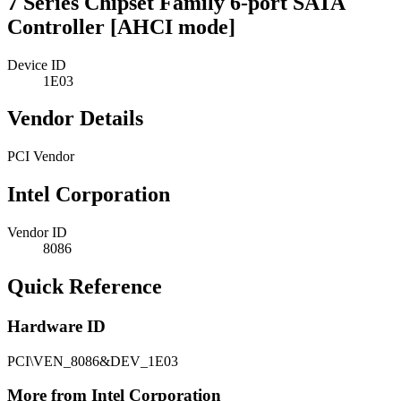
7 Series Chipset Family 6-port SATA
Controller [AHCI mode]
Device ID
1E03
Vendor Details
PCI Vendor
Intel Corporation
Vendor ID
8086
Quick Reference
Hardware ID
PCI\VEN_8086&DEV_1E03
More from Intel Corporation