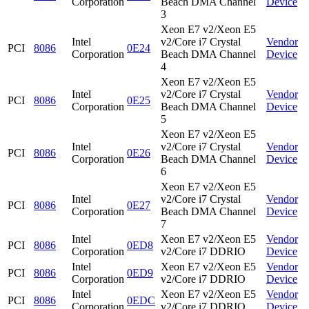
Corporation
Beach DMA Channel
Device
3
Xeon E7 v2/Xeon E5
Intel
v2/Core i7 Crystal
Vendor
PCI
8086
0E24
Corporation
Beach DMA Channel
Device
4
Xeon E7 v2/Xeon E5
Intel
v2/Core i7 Crystal
Vendor
PCI
8086
0E25
Corporation
Beach DMA Channel
Device
5
Xeon E7 v2/Xeon E5
Intel
v2/Core i7 Crystal
Vendor
PCI
8086
0E26
Corporation
Beach DMA Channel
Device
6
Xeon E7 v2/Xeon E5
Intel
v2/Core i7 Crystal
Vendor
PCI
8086
0E27
Corporation
Beach DMA Channel
Device
7
Intel
Xeon E7 v2/Xeon E5
Vendor
PCI
8086
0ED8
Corporation
v2/Core i7 DDRIO
Device
Intel
Xeon E7 v2/Xeon E5
Vendor
PCI
8086
0ED9
Corporation
v2/Core i7 DDRIO
Device
Intel
Xeon E7 v2/Xeon E5
Vendor
PCI
8086
0EDC
Corporation
v2/Core i7 DDRIO
Device