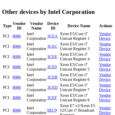
Other devices by Intel Corporation
Vendor
Vendor
Device
Type
Device Name
Actions
ID
Name
ID
Intel
Xeon E5/Core i7
Vendor
PCI
8086
3CEA
Corporation
Unicast Register 1
Device
Intel
Xeon E5/Core i7
Vendor
PCI
8086
3CEC
Corporation
Unicast Register 3
Device
Intel
Xeon E5/Core i7
Vendor
PCI
8086
3CEE
Corporation
Unicast Register 4
Device
Intel
Xeon E5/Core i7
Vendor
PCI
8086
3CE9
Corporation
Unicast Register 5
Device
Intel
Xeon E5/Core i7
Vendor
PCI
8086
3CEB
Corporation
Unicast Register 6
Device
Intel
Xeon E5/Core i7
Vendor
PCI
8086
3CED
Corporation
Unicast Register 7
Device
Intel
Xeon E5/Core i7
Vendor
PCI
8086
3CEF
Corporation
Unicast Register 8
Device
Xeon E7 v2/Xeon E5
Intel
Vendor
PCI
8086
0EC9
v2/Core i7 Broadcast
Corporation
Device
Registers